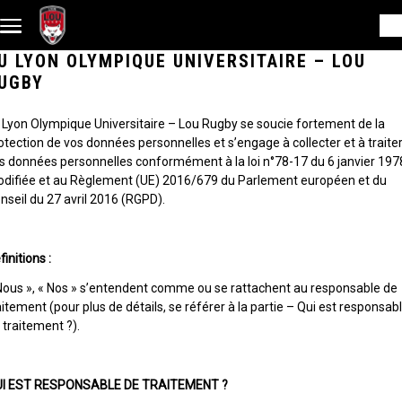
Aller au contenu principal
U LYON OLYMPIQUE UNIVERSITAIRE – LOU
UGBY
 Lyon Olympique Universitaire – Lou Rugby se soucie fortement de la
otection de vos données personnelles et s’engage à collecter et à traite
s données personnelles conformément à la loi n°78-17 du 6 janvier 197
difiée et au Règlement (UE) 2016/679 du Parlement européen et du
nseil du 27 avril 2016 (RGPD).
finitions :
Nous », « Nos » s’entendent comme ou se rattachent au responsable de
aitement (pour plus de détails, se référer à la partie – Qui est responsab
 traitement ?).
I EST RESPONSABLE DE TRAITEMENT ?